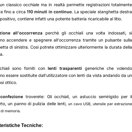
n classico occhiale ma in realtà permette registrazioni totalmente
te fino a circa
110 minuti in continuo
. La speciale stanghetta destr
positivo, contiene infatti una potente batteria ricaricabile al litio.
azione all'occorrenza
perchè gli occhiali una volta indossati, s
no accendere e spegnere all'occorrenza tramite un pulsante sulla
etta di sinistra. Così potrete ottimizzare ulteriormente la durata della
a.
chiali sono forniti con
lenti trasparenti
generiche che volendo
no essere sostituite dall'utilizzatore con lenti da vista andando da un
si ottico.
 confezione
troverete: Gli occhiali, un astuccio semirigido per i
rto, un panno di pulizia delle lenti,
un cavo USB, utensile per estrazion
 di memoria.
teristiche Tecniche: