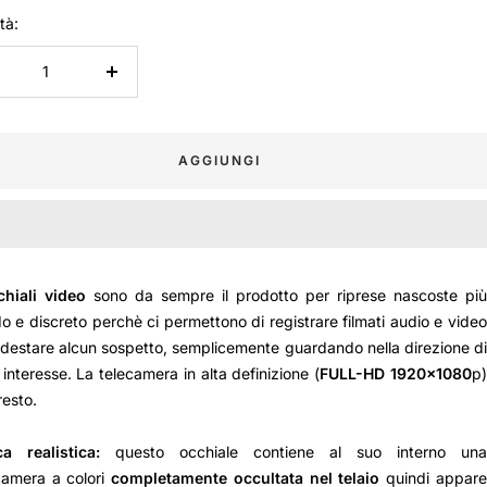
tà:
inuire
Aumenta
la
ntità
quantità
AGGIUNGI
chiali video
sono da sempre il prodotto per riprese nascoste pi
 e discreto perchè ci permettono di registrare filmati audio e video
destare alcun sospetto, semplicemente guardando nella direzione di
 interesse. La telecamera in alta definizione (
FULL-HD 1920x1080
p
 resto.
ca realistica:
questo occhiale contiene al suo interno un
camera a colori
completamente occultata nel telaio
quindi appar