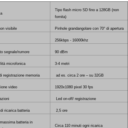
Tipo flash micro SD fino a 128GB (non
ia
fornita)
on visibile
Pinhole grandangolare con 70° di apertura
256kbps - 16000khz
to segnale/rumore
90 dBm
lità microfonica
3-4 metri
di registrazione memoria
ad es. circa 2 ore – su 32GB
ione video
1920x1080 pixel 30 fps
azioni
Led on-off/ registrazione
i ricarica batteria
2,5 ore
massima batteria in
Circa 110 minuti ogni ricarica