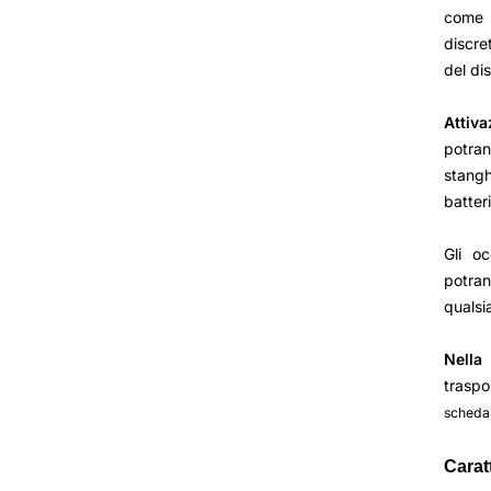
come u
discre
del dis
Attiv
potran
stangh
batteri
Gli oc
potran
qualsia
Nella
traspo
scheda
Carat