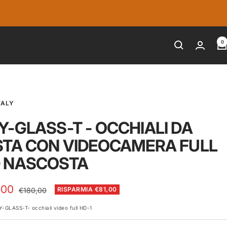
0
TALY
Y-GLASS-T - OCCHIALI DA
STA CON VIDEOCAMERA FULL
 NASCOSTA
zo
,00
Prezzo
RISPARMIA €81,00
€180,00
regolare
Y-GLASS-T- occhiali video full HD-1
ita