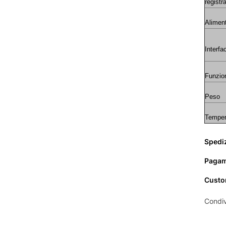
registr
Alimen
Interfa
Funzio
Peso
Tempera
Spedi
Pagam
Custo
Condiv