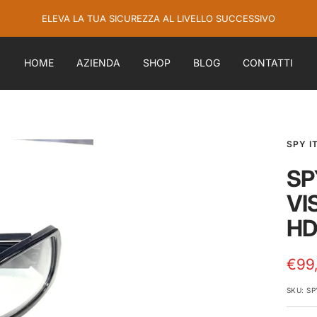
ELEVA LA TUA SICUREZZA AL LIVELLO SUCCESSIVO
HOME
AZIENDA
SHOP
BLOG
CONTATTI
SPY I
SP
VI
HD
Prez
€99
di
SKU:
SP
vend