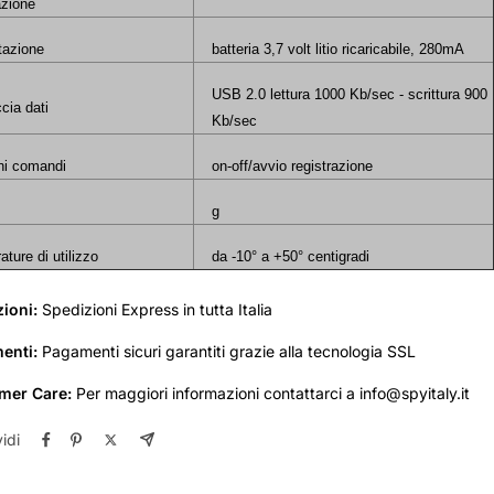
azione
tazione
batteria 3,7 volt litio ricaricabile, 280mA
USB 2.0 lettura 1000 Kb/sec - scrittura 900
ccia dati
Kb/sec
ni comandi
on-off/avvio registrazione
g
ture di utilizzo
da -10° a +50° centigradi
zioni:
Spedizioni Express in tutta Italia
enti:
Pagamenti sicuri garantiti grazie alla tecnologia SSL
mer Care:
Per maggiori informazioni contattarci a info@spyitaly.it
idi