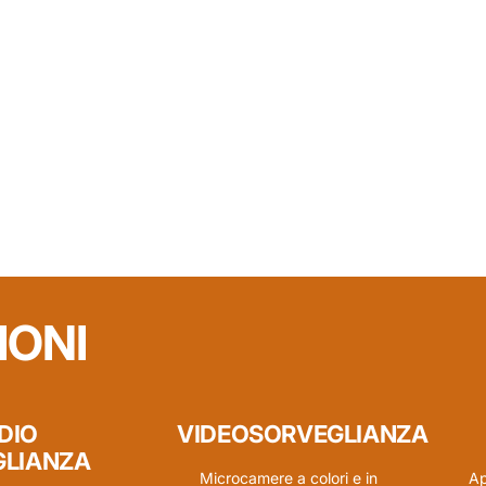
IONI
DIO
VIDEOSORVEGLIANZA
GLIANZA
Microcamere a colori e in
Ap