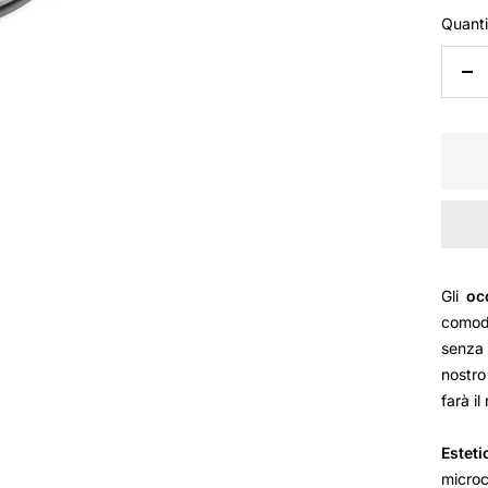
Quanti
Dim
la
qua
Gli
oc
comodo
senza 
nostro
farà il
Esteti
micro