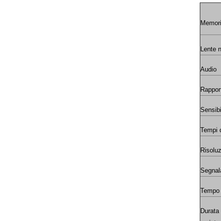
Memor
Lente n
Audio
Rappor
Sensibi
Tempi 
Risoluz
Segnal
Tempo d
Durata 